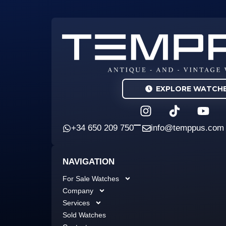
EXPLORE WATCH
I
Y
n
o
s
u
+34 650 209 750
info@temppus.com
t
t
a
u
NAVIGATION
g
b
r
e
For Sale Watches
a
Company
m
Services
Sold Watches