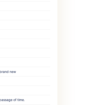
brand new‎ ‎
passage of time.‎ ‎