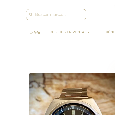
Skip
to
Search
Search
content
RELOJES EN VENTA
QUIÉN
Inicio