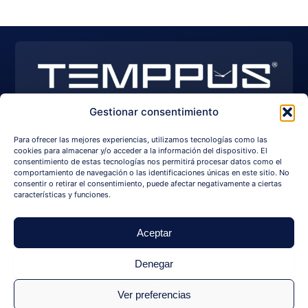
Gestionar consentimiento
EXPLORE WATCHES
I
Y
F
Para ofrecer las mejores experiencias, utilizamos tecnologías como las
n
o
a
s
u
c
cookies para almacenar y/o acceder a la información del dispositivo. El
+34 650 209 750
info@temppus.com
t
t
e
consentimiento de estas tecnologías nos permitirá procesar datos como el
a
u
b
comportamiento de navegación o las identificaciones únicas en este sitio. No
g
b
o
consentir o retirar el consentimiento, puede afectar negativamente a ciertas
r
e
o
NAVIGATION
LEGAL
LANGUAGE
características y funciones.
a
k
m
For Sale
Legal Notice
Idiomas
Watches
Sales Policy
Aceptar
Company
Cookies Policy
Services
Denegar
Privacy Policy
Sold Watches
Terms and
Ver preferencias
Contact us
Conditions