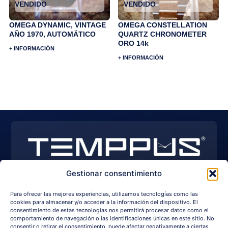
VENDIDO
VENDIDO
OMEGA DYNAMIC, VINTAGE
OMEGA CONSTELLATION
AÑO 1970, AUTOMÁTICO
QUARTZ CHRONOMETER
ORO 14k
+ INFORMACIÓN
+ INFORMACIÓN
Gestionar consentimiento
EXPLORE WATCHES
I
Y
F
Para ofrecer las mejores experiencias, utilizamos tecnologías como las
n
o
a
s
u
c
cookies para almacenar y/o acceder a la información del dispositivo. El
+34 650 209 750
info@temppus.com
t
t
e
consentimiento de estas tecnologías nos permitirá procesar datos como el
a
u
b
comportamiento de navegación o las identificaciones únicas en este sitio. No
g
b
o
consentir o retirar el consentimiento, puede afectar negativamente a ciertas