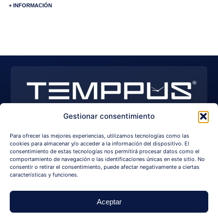
+ INFORMACIÓN
Gestionar consentimiento
EXPLORE WATCHES
I
Y
F
Para ofrecer las mejores experiencias, utilizamos tecnologías como las
n
o
a
s
u
c
cookies para almacenar y/o acceder a la información del dispositivo. El
+34 650 209 750
info@temppus.com
t
t
e
consentimiento de estas tecnologías nos permitirá procesar datos como el
a
u
b
comportamiento de navegación o las identificaciones únicas en este sitio. No
g
b
o
consentir o retirar el consentimiento, puede afectar negativamente a ciertas
r
e
o
NAVIGATION
LEGAL
LANGUAGE
características y funciones.
a
k
m
For Sale
Legal Notice
Idiomas
Watches
Sales Policy
Aceptar
Company
Cookies Policy