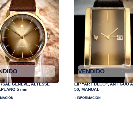
NDIDO
VENDIDO
RSAL GENEVE, ALTESSE
LIP “ART DECÓ”, ANTIGUO 
APLANO 5 mm
50, MANUAL
RMACIÓN
+ INFORMACIÓN