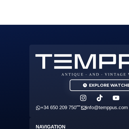
EXPLORE WATCH
I
Y
n
o
s
u
+34 650 209 750
info@temppus.com
t
t
a
u
NAVIGATION
g
b