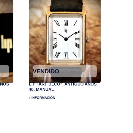
VENDIDO
AÑOS
LIP “ART DECÓ”, ANTIGUO AÑOS
40, MANUAL
+ INFORMACIÓN