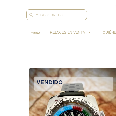
Skip
to
Search
Search
content
RELOJES EN VENTA
QUIÉN
Inicio
VENDIDO