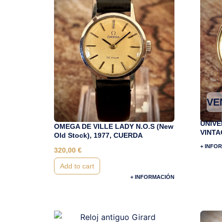
VE
UNIVE
OMEGA DE VILLE LADY N.O.S (New
VINTA
Old Stock), 1977, CUERDA
+ INFO
320,00
€
Add to cart
+ INFORMACIÓN