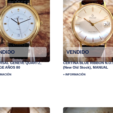
NDIDO
VENDIDO
RSAL GENEVE QUARTZ,
CERTINA BLUE RIBBON N.O.
GE AÑOS 80
(New Old Stock), MANUAL
RMACIÓN
+ INFORMACIÓN