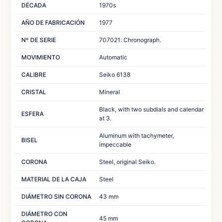
DÉCADA
1970s
AÑO DE FABRICACIÓN
1977
Nº DE SERIE
707021: Chronograph.‎ ‎
MOVIMIENTO
Automatic‎ ‎
CALIBRE
Seiko 6138
CRISTAL
Mineral‎ ‎ ‎
Black, with two subdials and calendar
ESFERA
at 3.‎ ‎
Aluminum with tachymeter,
BISEL
impeccable‎ ‎
CORONA
Steel, original Seiko.‎ ‎
MATERIAL DE LA CAJA
Steel‎ ‎
DIÁMETRO SIN CORONA
43 mm
DIÁMETRO CON
45 mm