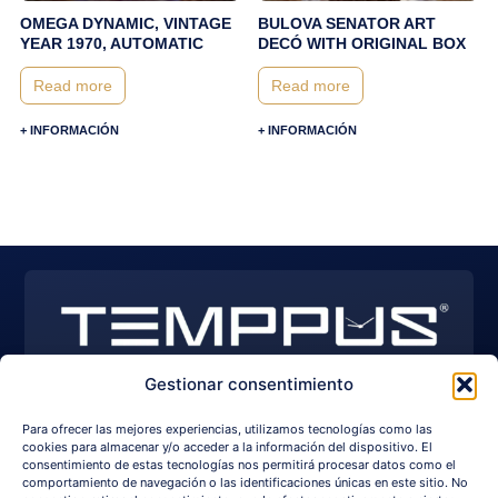
OMEGA DYNAMIC, VINTAGE
BULOVA SENATOR ART
YEAR 1970, AUTOMATIC
DECÓ WITH ORIGINAL BOX
Read more
Read more
+ INFORMACIÓN
+ INFORMACIÓN
Gestionar consentimiento
EXPLORE WATCHES
I
Y
F
Para ofrecer las mejores experiencias, utilizamos tecnologías como las
n
o
a
s
u
c
cookies para almacenar y/o acceder a la información del dispositivo. El
+34 650 209 750
info@temppus.com
t
t
e
consentimiento de estas tecnologías nos permitirá procesar datos como el
a
u
b
comportamiento de navegación o las identificaciones únicas en este sitio. No
g
b
o