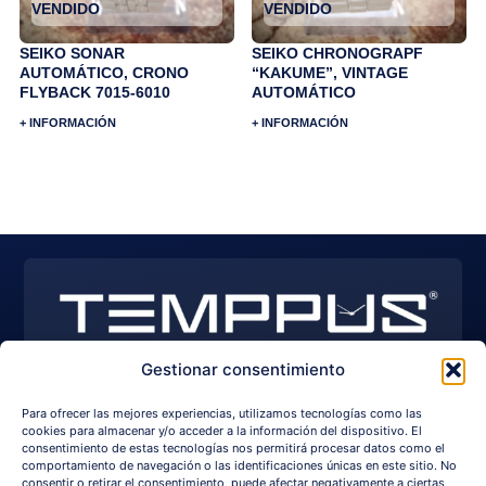
VENDIDO
VENDIDO
SEIKO SONAR
SEIKO CHRONOGRAPF
AUTOMÁTICO, CRONO
“KAKUME”, VINTAGE
FLYBACK 7015-6010
AUTOMÁTICO
+ INFORMACIÓN
+ INFORMACIÓN
Gestionar consentimiento
EXPLORE WATCHES
I
Y
F
Para ofrecer las mejores experiencias, utilizamos tecnologías como las
n
o
a
s
u
c
cookies para almacenar y/o acceder a la información del dispositivo. El
+34 650 209 750
info@temppus.com
t
t
e
consentimiento de estas tecnologías nos permitirá procesar datos como el
a
u
b
comportamiento de navegación o las identificaciones únicas en este sitio. No
g
b
o
consentir o retirar el consentimiento, puede afectar negativamente a ciertas