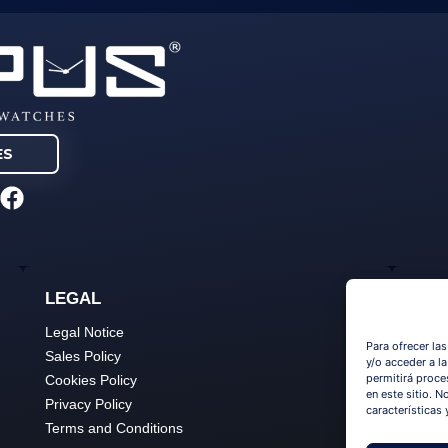
ES
F
a
c
e
b
LEGAL
LA
o
o
Legal Notice
Idio
k
Para ofrecer la
Sales Policy
y/o acceder a l
permitirá proce
Cookies Policy
en este sitio. N
Privacy Policy
características 
Terms and Conditions