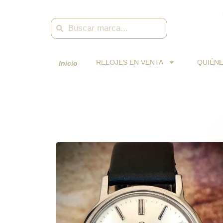
Skip
to
Search
Search
content
RELOJES EN VENTA
QUIÉN
Inicio