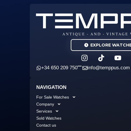
EXPLORE WATCH
I
Y
n
o
s
u
+34 650 209 750
info@temppus.com
t
t
a
u
NAVIGATION
g
b
r
e
For Sale Watches
a
Company
m
Services
Sold Watches
Contact us