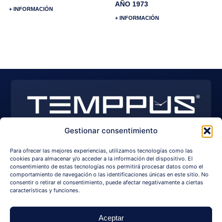
AÑO 1973
+ INFORMACIÓN
+ INFORMACIÓN
Gestionar consentimiento
EXPLORE WATCHES
I
Y
F
Para ofrecer las mejores experiencias, utilizamos tecnologías como las
n
o
a
s
u
c
cookies para almacenar y/o acceder a la información del dispositivo. El
+34 650 209 750
info@temppus.com
t
t
e
consentimiento de estas tecnologías nos permitirá procesar datos como el
a
u
b
comportamiento de navegación o las identificaciones únicas en este sitio. No
g
b
o
consentir o retirar el consentimiento, puede afectar negativamente a ciertas
r
e
o
NAVIGATION
LEGAL
LANGUAGE
características y funciones.
a
k
m
For Sale
Legal Notice
Idiomas
Watches
Sales Policy
Aceptar