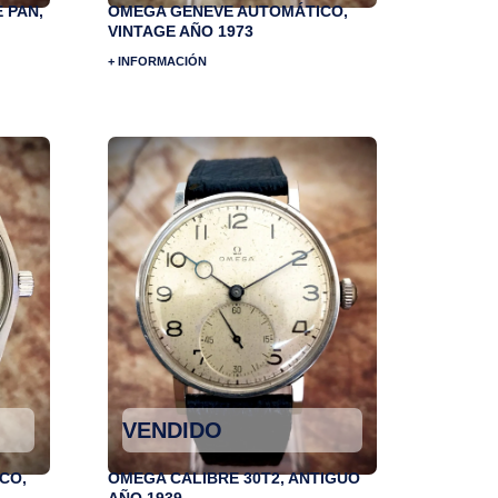
 PAN,
OMEGA GENEVE AUTOMÁTICO,
VINTAGE AÑO 1973
+ INFORMACIÓN
VENDIDO
CO,
OMEGA CALIBRE 30T2, ANTIGUO
AÑO 1939