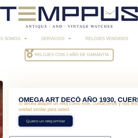
ES SOMOS
SERVICIOS
RELOJES VENDIDOS
RELOJES CON 1 AÑO DE GARANTÍA
OMEGA ART DECÒ AÑO 1930, CUE
Si desea adquirir un reloj como este, contáctenos y nos e
unidad similar para usted.
Quiero un reloj similar