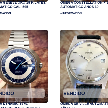
 GENEVE ORO 18 KILATES,
OMEGA CONSTELLATION PIE
ÁTICO CAL. 565
AUTOMÁTICO AÑOS 60
RMACIÓN
+ INFORMACIÓN
NDIDO
VENDIDO
 DYNAMIC 1970,
OMEGA DE VILLE AUTOMÁTI
ÁTICO, N.O.S. (New Old
AÑO 1969