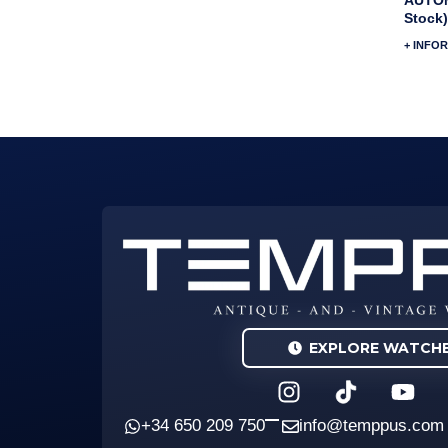
Stock)
+ INFO
EXPLORE WATCH
I
Y
n
o
s
u
+34 650 209 750
info@temppus.com