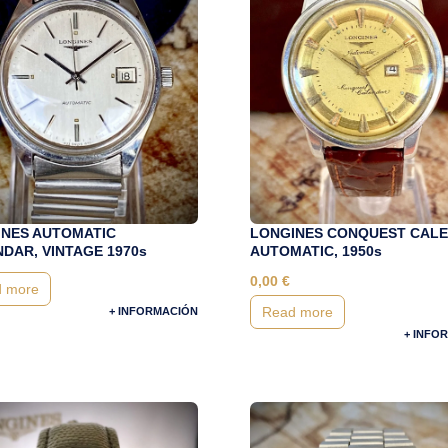
NES AUTOMATIC
LONGINES CONQUEST CALE
DAR, VINTAGE 1970s
AUTOMATIC, 1950s
0,00
€
 more
Read more
+ INFORMACIÓN
+ INFO