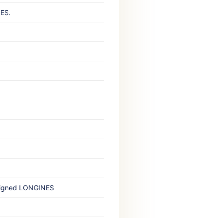
S.‎ ‎
signed LONGINES‎ ‎