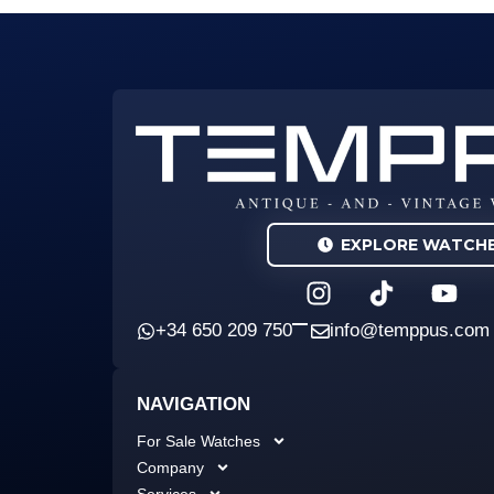
EXPLORE WATCH
I
Y
n
o
s
u
+34 650 209 750
info@temppus.com
t
t
a
u
NAVIGATION
g
b
r
e
For Sale Watches
a
Company
m