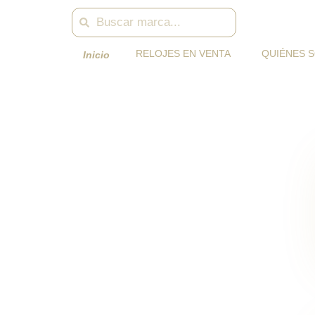
Skip
Search
Search
to
content
RELOJES EN VENTA
QUIÉNES 
Inicio