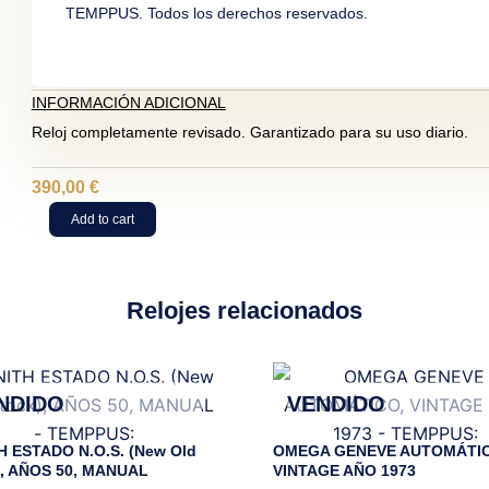
TEMPPUS. Todos los derechos reservados.
INFORMACIÓN ADICIONAL
Reloj completamente revisado. Garantizado para su uso diario.
390,00
€
CERTINA
Add to cart
DS-
3
AUTOMÁTICO,
VINTAGE
Relojes relacionados
AÑOS
60
quantity
NDIDO
VENDIDO
H ESTADO N.O.S. (New Old
OMEGA GENEVE AUTOMÁTIC
), AÑOS 50, MANUAL
VINTAGE AÑO 1973