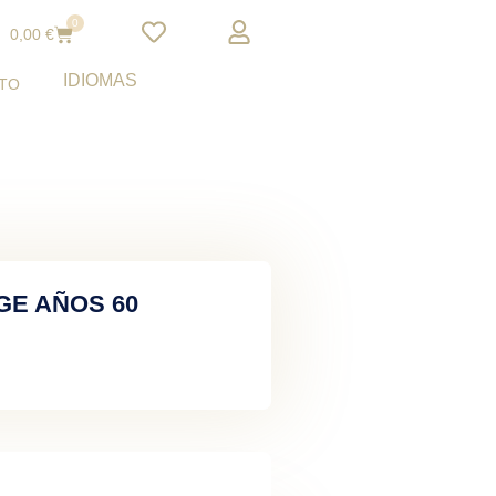
0
Cart
0,00
€
IDIOMAS
TO
GE AÑOS 60